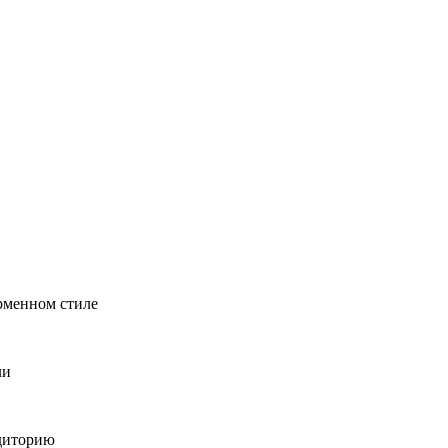
рменном стиле
ли
удиторию