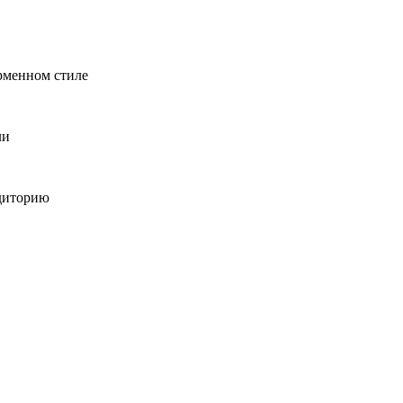
рменном стиле
ли
удиторию